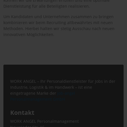
können wir die Erwartungen erfüllen und eine optimale
Dienstleistung für alle Beteiligten realisieren.
Um Kandidaten und Unternehmen zusammen zu bringen
kombinieren wir beim Recruiting altbewährtes mit neuen
Methoden. Hierbei halten wir stetig Ausschau nach neuen
innovativen Möglichkeiten.
WORK ANGEL – Ihr Personaldienstleister für Jobs in der
Industrie, Logistik & im Handwerk – ist eine
eingetragene Marke der
job-angel
Personalmanagement GmbH
Kontakt
WORK ANGEL Personalmanagement