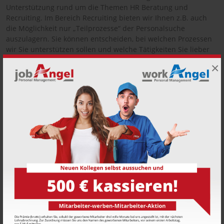
Unterstützung rund um die Themen HR Beratung und
Recruiting. Im Bereich Recruiting bieten wir Ihnen z.B. auch
die Möglichkeit nur „Teilprozesse“ der Personalsuche
auszulagern. Sie können entscheiden, bei welchen Prozessen
wir Sie unterstützen sollen und welche Tätigkeiten Sie lieber
selbst übernehmen. Bei dieser Form des „Teilprozess
×
Outsourcings“ beraten wir Sie gerne individuell und auf Ihre
Wünsche und Bedürfnisse abgestimmt. Sprechen Sie mit uns
über die vielfältigen Möglichkeiten!
Dienstleistungsorientiert &
Qualitätsbewusst
Der Dienstleistungsgedanke wird von uns gelebt. Wir
verstehen uns als Dienstleister und Partner, sowohl für den
Kunden, als auch für den Bewerber und Mitarbeiter. Der
Begriff „Personaldienstleister“ ist für uns nicht nur eine hohle
Phrase, sondern täglicher Bestandteil unseres Handelns.
Mit der Qualität unserer Dienstleistung wollen wir Maßstäbe
setzen. Deshalb arbeiten wir kontinuierlich an