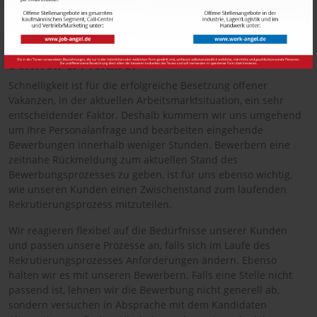
Verbesserungen. Wir hinterfragen unser Handeln und passen
dieses – falls erforderlich – an. Wir sind erst zufrieden, wenn
Sie es auch sind.
Schnell & Flexibel
Schnelligkeit ist für die erfolgreiche Besetzung offener
Vakanzen, in der aktuellen Arbeitsmarktsituation, ein sehr
entscheidender Faktor. Deshalb kümmern wir uns umgehend
um Ihre Personalanfrage und bearbeiten eingehende
Bewerbungen innerhalb weniger Stunden. Bewerbern eine
zeitnahe Rückmeldung zum aktuellen Stand des
Bewerbungsprozesses zu geben, ist für uns ebenso wichtig,
wie unseren Kunden einen Zwischenstand zum laufenden
Rekrutierungsprozess mitzuteilen.
Wir reagieren flexibel auf die Bedürfnisse unserer Kunden
und passen unsere Prozesse an, falls sich im Laufe des
Rekrutierungsprozesses Anforderungen ändern. Ebenso
halten wir es mit unseren Bewerbern. Falls eine Stelle nicht
passend ist, lehnen wir die Bewerbung nicht generell ab,
sondern versuchen in Absprache mit dem Kandidaten