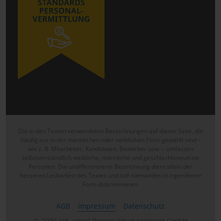
Die in den Texten verwendeten Bezeichnungen auf dieser Seite, die
häufig nur in der männlichen oder weiblichen Form gewählt sind –
wie z. B. Mitarbeiter, Kandidaten, Bewerber usw. – umfassen
selbstverständlich weibliche, männliche und geschlechtsneutrale
Personen. Die undifferenzierte Bezeichnung dient allein der
besseren Lesbarkeit des Textes und soll niemanden in irgendeiner
Form diskriminieren.
AGB
Impressum
Datenschutz
© 2026 job-angel Personalmanagement GmbH