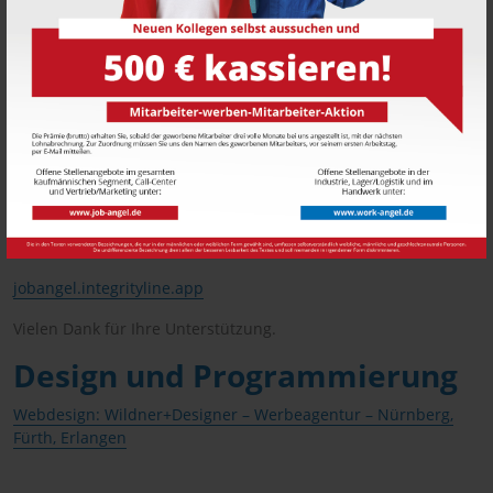
Hinweisgebersystem höchste Vertraulichkeit sicher. Darüber
hinaus legen wir Wert auf Fairness – sowohl im Umgang mit
Hinweisgebern als auch mit Beschäftigten, die von einem
Vorwurf betroffen sind.
Falls Sie konkrete Hinweise auf Rechtsverletzungen oder
Regelverstöße im Zusammenhang mit WORK ANGEL
Personalmanagement – eine Marke der job-angel
Personalmanagement GmbH wahrnehmen, können Sie sich
unter dem folgenden Link an JOB ANGEL Integrity Line
wenden.
jobangel.integrityline.app
Vielen Dank für Ihre Unterstützung.
Design und Programmierung
Webdesign: Wildner+Designer – Werbeagentur – Nürnberg,
Fürth, Erlangen