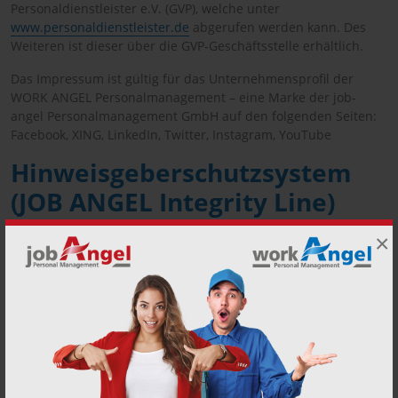
Personaldienstleister e.V. (GVP), welche unter
www.personaldienstleister.de
abgerufen werden kann. Des
Weiteren ist dieser über die GVP-Geschäftsstelle erhältlich.
Das Impressum ist gültig für das Unternehmensprofil der
WORK ANGEL Personalmanagement – eine Marke der job-
angel Personalmanagement GmbH auf den folgenden Seiten:
Facebook, XING, LinkedIn, Twitter, Instagram, YouTube
Hinweisgeberschutzsystem
(JOB ANGEL Integrity Line)
Nur wenn Regeln und Normen eingehalten werden, können
×
wir Schaden von unserem Unternehmen, unseren
Beschäftigten und Geschäftspartnern abwenden.
Fehlverhalten muss daher frühzeitig erkannt werden. Dafür
haben wir das Hinweisgebersystem JOB ANGEL Integrity Line
eingerichtet. So können wir Hinweise auf Verstöße für das
Unternehmen, die Mitarbeiterinnen und Mitarbeiter fair und
angemessen nachgehen.
Bei der Bearbeitung der Hinweise stellt das